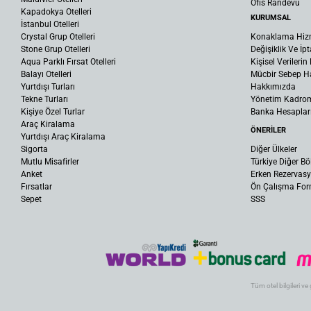
Ofis Randevu
Kapadokya Otelleri
KURUMSAL
İstanbul Otelleri
Crystal Grup Otelleri
Konaklama Hiz
Stone Grup Otelleri
Değişiklik Ve İpt
Aqua Parklı Fırsat Otelleri
Kişisel Verileri
Balayı Otelleri
Mücbir Sebep Ha
Yurtdışı Turları
Hakkımızda
Tekne Turları
Yönetim Kadro
Kişiye Özel Turlar
Banka Hesaplar
Araç Kiralama
ÖNERİLER
Yurtdışı Araç Kiralama
Sigorta
Diğer Ülkeler
Mutlu Misafirler
Türkiye Diğer Bö
Anket
Erken Rezervas
Fırsatlar
Ön Çalışma Fo
Sepet
SSS
Tüm otel bilgileri ve