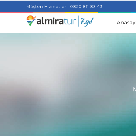
Project Milenial featuring news blogs and tutorials
Adjus
Müşteri Hizmetleri: 0850 811 83 43
Kids
Amazingly Simple Skin Care Tips For People With 
Anasay