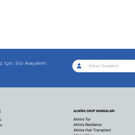
 İçin; Sizi Arayalım!
|
ALMİRA GRUP MARKALARI
Z
Almira Tur
i
Almira Residence
um
Almira Hair Transplant