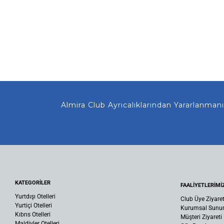
Almira Club Ayrıcalıklarından Yararlanmanız
KATEGORİLER
FAALİYETLERİMİ
Yurtdışı Otelleri
Club Üye Ziyaret
Yurtiçi Otelleri
Kurumsal Sun
Kıbrıs Otelleri
Müşteri Ziyareti
Maldivler Otelleri