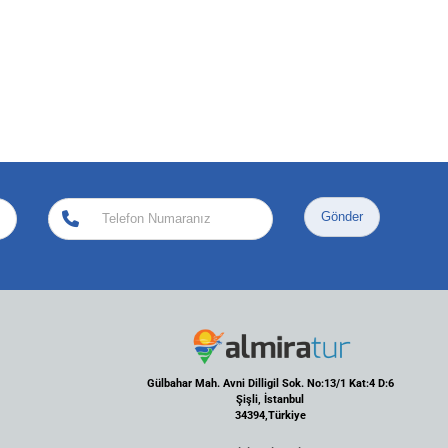
Gönder
Gülbahar Mah. Avni Dilligil Sok. No:13/1 Kat:4 D:6
Şişli, İstanbul
34394,Türkiye