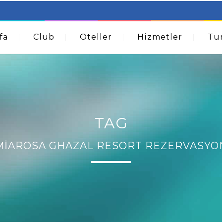
table Beds – Not Just For The Elderly!
How A Dermatolog
Acne
fa
Club
Oteller
Hizmetler
Tur
TAG
MIAROSA GHAZAL RESORT REZERVASYO