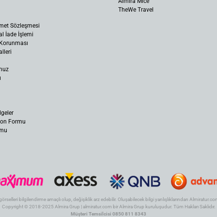
Almira Mice
TheWe Travel
met Sözleşmesi
al İade İşlemi
n Korunması
lleri
muz
ı
lgeler
yon Formu
rmu
 görselleri bilgilendirme amaçlı olup, değişiklik arz edebilir. Oluşabilecek bilgi yanlışlıklarından Almiratur
Copyright © 2018-2025 Almira Grup | almiratur.com bir Almira Grup kuruluşudur. Tüm Hakları Saklıdır.
Müşteri Temsilcisi 0850 811 8343