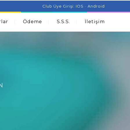
ist Can Help With Acne Problems
Aromatherapy And
Club Üye Girişi:
IOS
-
Android
lar
Ödeme
S.S.S.
İletişim
N