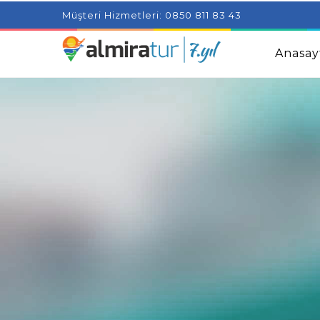
Project Milenial featuring news blogs and tutorials
Adjus
Müşteri Hizmetleri: 0850 811 83 43
Kids
Amazingly Simple Skin Care Tips For People With 
Anasay