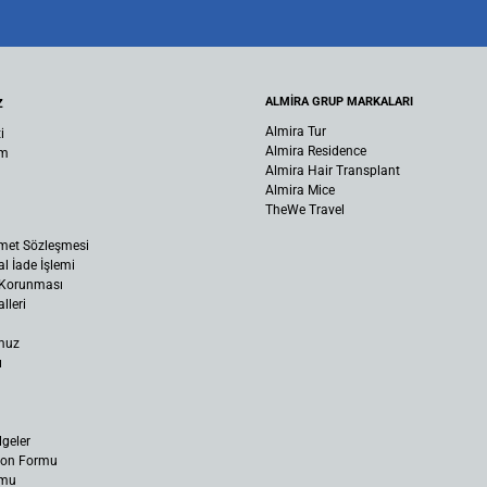
ALMİRA GRUP MARKALARI
Z
Almira Tur
i
Almira Residence
um
Almira Hair Transplant
Almira Mice
TheWe Travel
met Sözleşmesi
al İade İşlemi
n Korunması
lleri
muz
ı
lgeler
yon Formu
rmu