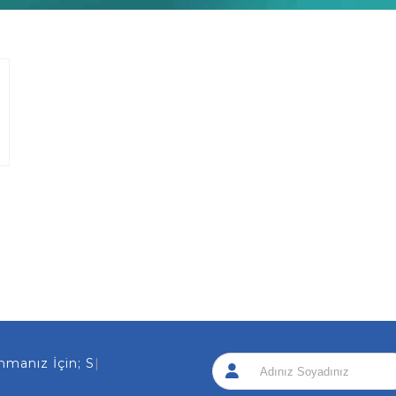
manız İçin; Sizi
|