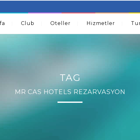
table Beds – Not Just For The Elderly!
How A Dermatolog
Acne
fa
Club
Oteller
Hizmetler
Tur
TAG
MR CAS HOTELS REZARVASYON