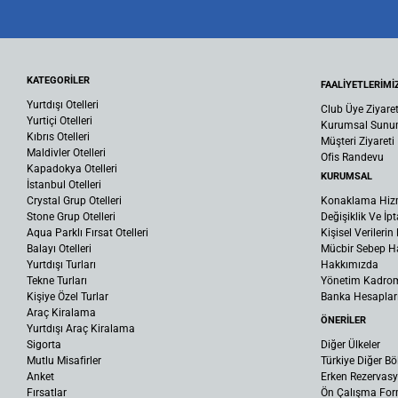
KATEGORİLER
FAALİYETLERİMİ
Yurtdışı Otelleri
Club Üye Ziyaret
Yurtiçi Otelleri
Kurumsal Sun
Kıbrıs Otelleri
Müşteri Ziyareti
Maldivler Otelleri
Ofis Randevu
Kapadokya Otelleri
KURUMSAL
İstanbul Otelleri
Crystal Grup Otelleri
Konaklama Hiz
Stone Grup Otelleri
Değişiklik Ve İpt
Aqua Parklı Fırsat Otelleri
Kişisel Verileri
Balayı Otelleri
Mücbir Sebep Ha
Yurtdışı Turları
Hakkımızda
Tekne Turları
Yönetim Kadro
Kişiye Özel Turlar
Banka Hesaplar
Araç Kiralama
ÖNERİLER
Yurtdışı Araç Kiralama
Sigorta
Diğer Ülkeler
Mutlu Misafirler
Türkiye Diğer Bö
Anket
Erken Rezervas
Fırsatlar
Ön Çalışma Fo