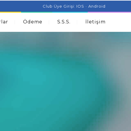
ist Can Help With Acne Problems
Aromatherapy And
Club Üye Girişi:
IOS
-
Android
lar
Ödeme
S.S.S.
İletişim