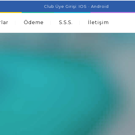
ist Can Help With Acne Problems
Aromatherapy And
Club Üye Girişi:
IOS
-
Android
lar
Ödeme
S.S.S.
İletişim