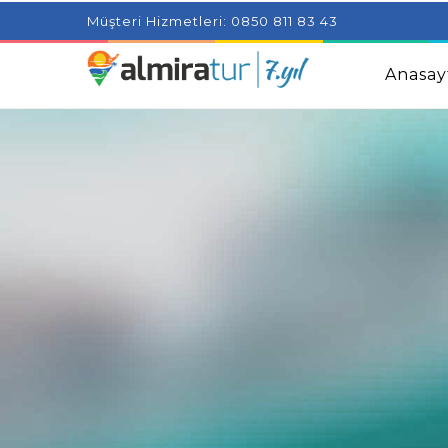
Project Milenial featuring news blogs and tutorials
Adjus
Müşteri Hizmetleri: 0850 811 83 43
Kids
Amazingly Simple Skin Care Tips For People With 
Anasay