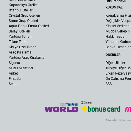
Ofis Randevu
Kapadokya Otelleri
KURUMSAL
İstanbul Otelleri
Crystal Grup Otelleri
Konaklama Hiz
Stone Grup Otelleri
Değişiklik Ve İpt
Aqua Parklı Fırsat Otelleri
Kişisel Verileri
Balayı Otelleri
Mücbir Sebep Ha
Yurtdışı Turları
Hakkımızda
Tekne Turları
Yönetim Kadro
Kişiye Özel Turlar
Banka Hesaplar
Araç Kiralama
ÖNERİLER
Yurtdışı Araç Kiralama
Sigorta
Diğer Ülkeler
Mutlu Misafirler
Türkiye Diğer Bö
Anket
Erken Rezervas
Fırsatlar
Ön Çalışma Fo
Sepet
SSS
Tüm otel bilgileri ve