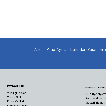
Almira Club Ayrıcalıklarından Yararlanmanız
KATEGORİLER
FAALİYETLERİMİ
Yurtdışı Otelleri
Club Üye Ziyaret
Yurtiçi Otelleri
Kurumsal Sun
Kıbrıs Otelleri
Müşteri Ziyareti
Maldivler Otelleri