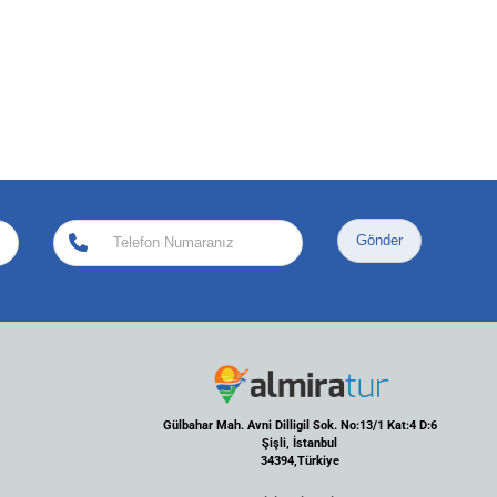
Gönder
Gülbahar Mah. Avni Dilligil Sok. No:13/1 Kat:4 D:6
Şişli, İstanbul
34394,Türkiye