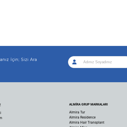
 İçin; Sizi Arayalım!
|
ALMİRA GRUP MARKALARI
Z
Almira Tur
i
Almira Residence
um
Almira Hair Transplant