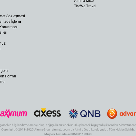
Almira Mice
TheWe Travel
met Sözleşmesi
al İade İşlemi
n Korunması
lleri
muz
ı
lgeler
yon Formu
rmu
 görselleri bilgilendirme amaçlı olup, değişiklik arz edebilir. Oluşabilecek bilgi yanlışlıklarından Almiratur
Copyright © 2018-2025 Almira Grup | almiratur.com bir Almira Grup kuruluşudur. Tüm Hakları Saklıdır.
Müşteri Temsilcisi 0850 811 8343