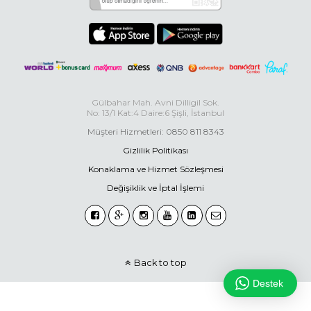
Gülbahar Mah. Avni Dilligil Sok.
No: 13/1 Kat:4 Daire:6 Şişli, İstanbul
Müşteri Hizmetleri: 0850 811 8343
Gizlilik Politikası
Konaklama ve Hizmet Sözleşmesi
Değişiklik ve İptal İşlemi
Back to top
Destek