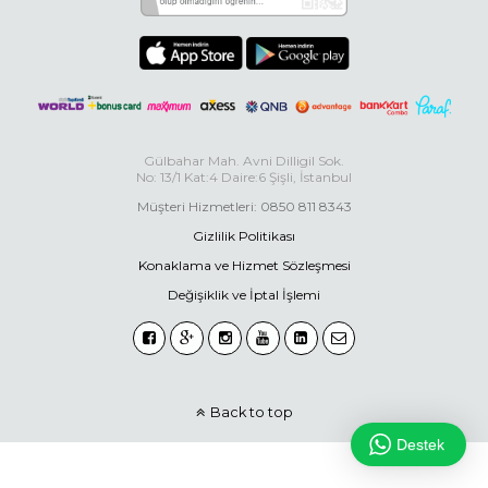
Gülbahar Mah. Avni Dilligil Sok.
No: 13/1 Kat:4 Daire:6 Şişli, İstanbul
Müşteri Hizmetleri: 0850 811 8343
Gizlilik Politikası
Konaklama ve Hizmet Sözleşmesi
Değişiklik ve İptal İşlemi
Back to top
Destek