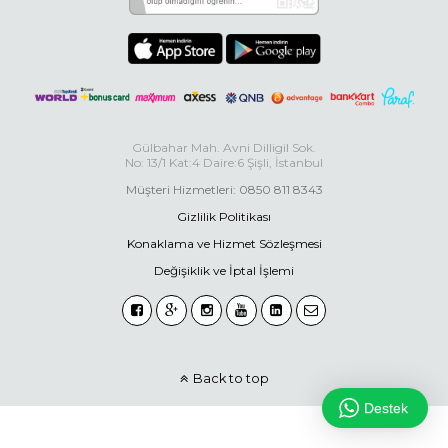
Gülbahar Mah. Avni Dilligil Sok.
No: 13/1 Kat:4 Daire:6 Şişli, İstanbul
Müşteri Hizmetleri: 0850 811 8343
Gizlilik Politikası
Konaklama ve Hizmet Sözleşmesi
Değişiklik ve İptal İşlemi
Back to top
Destek