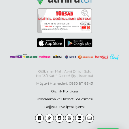
Gülbahar Mah. Avni Dilligil Sok.
No: 13/1 Kat:4 Daire:6 Şişli, İstanbul
Müşteri Hizmetleri: 0850 811 8343
Gizlilik Politikası
Konaklama ve Hizmet Sözleşmesi
Değişiklik ve İptal İşlemi