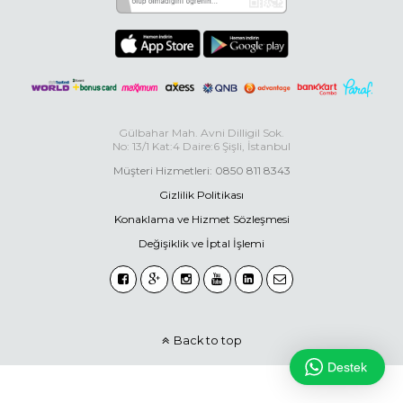
Gülbahar Mah. Avni Dilligil Sok.
No: 13/1 Kat:4 Daire:6 Şişli, İstanbul
Müşteri Hizmetleri: 0850 811 8343
Gizlilik Politikası
Konaklama ve Hizmet Sözleşmesi
Değişiklik ve İptal İşlemi
Back to top
Destek