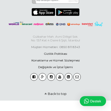
Gülbahar Mah. Avni Dilligil Sok.
No: 13/1 Kat:4 Daire:6 Şişli, İstanbul
Müşteri Hizmetleri: 0850 811 8343
Gizlilik Politikası
Konaklama ve Hizmet Sözleşmesi
Değişiklik ve İptal İşlemi
Back to top
Destek