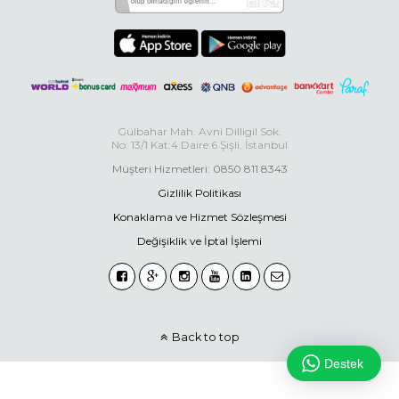
Gülbahar Mah. Avni Dilligil Sok.
No: 13/1 Kat:4 Daire:6 Şişli, İstanbul
Müşteri Hizmetleri: 0850 811 8343
Gizlilik Politikası
Konaklama ve Hizmet Sözleşmesi
Değişiklik ve İptal İşlemi
Back to top
Destek