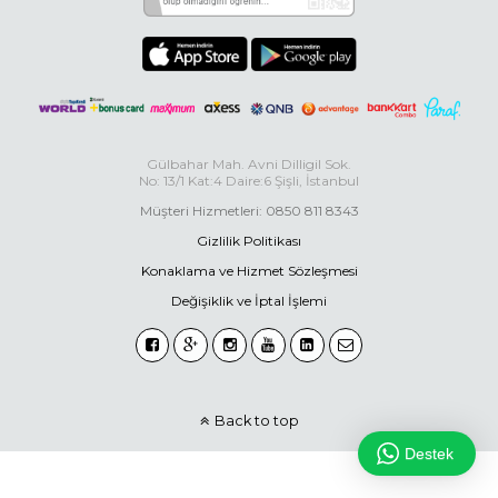
Gülbahar Mah. Avni Dilligil Sok.
No: 13/1 Kat:4 Daire:6 Şişli, İstanbul
Müşteri Hizmetleri: 0850 811 8343
Gizlilik Politikası
Konaklama ve Hizmet Sözleşmesi
Değişiklik ve İptal İşlemi
Back to top
Destek