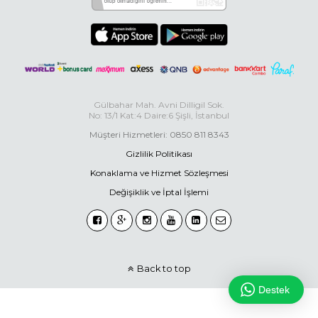
Gülbahar Mah. Avni Dilligil Sok.
No: 13/1 Kat:4 Daire:6 Şişli, İstanbul
Müşteri Hizmetleri: 0850 811 8343
Gizlilik Politikası
Konaklama ve Hizmet Sözleşmesi
Değişiklik ve İptal İşlemi
Back to top
Destek