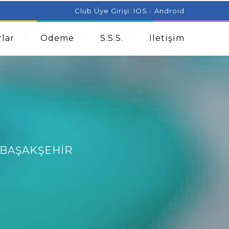
ist Can Help With Acne Problems
Aromatherapy And
Club Üye Girişi:
IOS
-
Android
lar
Ödeme
S.S.S.
İletişim
 BAŞAKŞEHIR