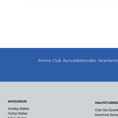
Almira Club Ayrıcalıklarından Yararlanmanı
KATEGORİLER
FAALİYETLERİMİ
Yurtdışı Otelleri
Club Üye Ziyaret
Yurtiçi Otelleri
Kurumsal Sun