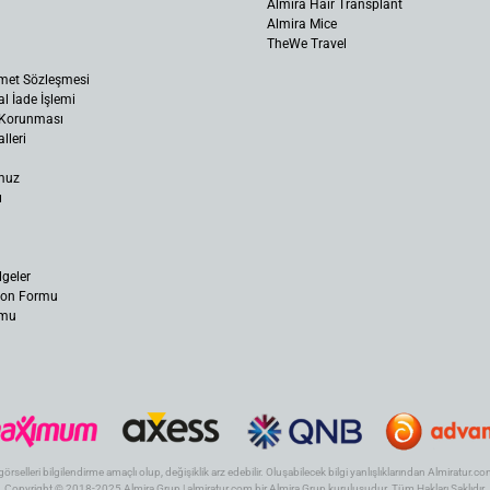
Almira Hair Transplant
Almira Mice
TheWe Travel
met Sözleşmesi
al İade İşlemi
n Korunması
lleri
muz
ı
lgeler
yon Formu
rmu
 görselleri bilgilendirme amaçlı olup, değişiklik arz edebilir. Oluşabilecek bilgi yanlışlıklarından Almiratur
Copyright © 2018-2025 Almira Grup | almiratur.com bir Almira Grup kuruluşudur. Tüm Hakları Saklıdır.