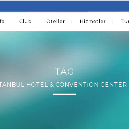
table Beds – Not Just For The Elderly!
How A Dermatolog
Acne
fa
Club
Oteller
Hizmetler
Tur
TAG
TANBUL HOTEL & CONVENTION CENTER