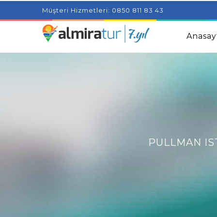
Project Milenial featuring news blogs and tutorials
Adjus
Müşteri Hizmetleri: 0850 811 83 43
Kids
Amazingly Simple Skin Care Tips For People With 
Anasay
PULLMAN IS