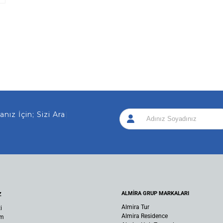
z İçin; Sizi Arayalım
|
ALMİRA GRUP MARKALARI
Z
Almira Tur
i
Almira Residence
um