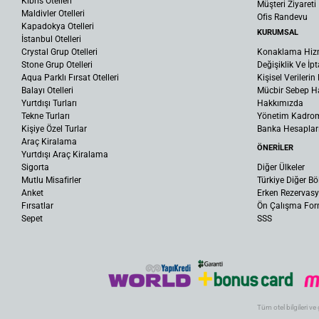
Kıbrıs Otelleri
Müşteri Ziyareti
Maldivler Otelleri
Ofis Randevu
Kapadokya Otelleri
KURUMSAL
İstanbul Otelleri
Crystal Grup Otelleri
Konaklama Hiz
Stone Grup Otelleri
Değişiklik Ve İpt
Aqua Parklı Fırsat Otelleri
Kişisel Verileri
Balayı Otelleri
Mücbir Sebep Ha
Yurtdışı Turları
Hakkımızda
Tekne Turları
Yönetim Kadro
Kişiye Özel Turlar
Banka Hesaplar
Araç Kiralama
ÖNERİLER
Yurtdışı Araç Kiralama
Sigorta
Diğer Ülkeler
Mutlu Misafirler
Türkiye Diğer Bö
Anket
Erken Rezervas
Fırsatlar
Ön Çalışma Fo
Sepet
SSS
Tüm otel bilgileri ve