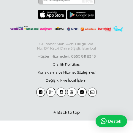
Gülbahar Mah. Avni Dilligil Sok.
No: 13/1 Kat:4 Daire:6 Şişli, İstanbul
Müşteri Hizmetleri: 0850 811 8343
Gizlilik Politikası
Konaklama ve Hizmet Sözleşmesi
Değişiklik ve İptal İşlemi
Back to top
Destek