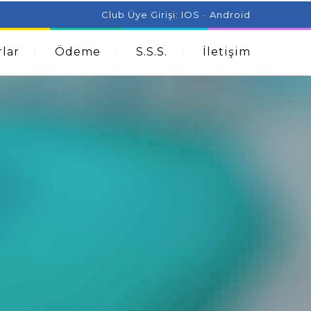
ist Can Help With Acne Problems
Aromatherapy And
Club Üye Girişi:
IOS
-
Android
lar
Ödeme
S.S.S.
İletişim