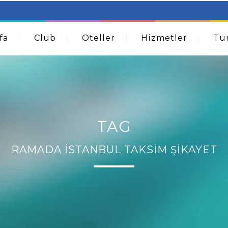
table Beds – Not Just For The Elderly!
How A Dermatolog
Acne
fa
Club
Oteller
Hizmetler
Tur
TAG
RAMADA İSTANBUL TAKSIM ŞIKAYET