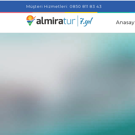
Project Milenial featuring news blogs and tutorials
Adjus
Müşteri Hizmetleri: 0850 811 83 43
Kids
Amazingly Simple Skin Care Tips For People With 
Anasay