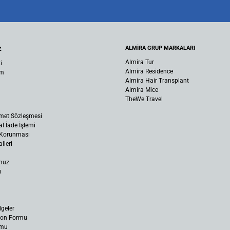
ALMİRA GRUP MARKALARI
Z
Almira Tur
i
Almira Residence
um
Almira Hair Transplant
Almira Mice
TheWe Travel
met Sözleşmesi
al İade İşlemi
n Korunması
lleri
muz
ı
lgeler
yon Formu
rmu