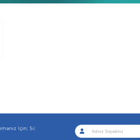
nız İçin; Sizi Ar
|