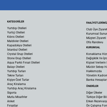
KATEGORİLER
FAALİYETLERİMİ
Yurtdışı Otelleri
Club Üye Ziyaret
Yurtiçi Otelleri
Kurumsal Sun
Kıbrıs Otelleri
Müşteri Ziyareti
Maldivler Otelleri
Ofis Randevu
Kapadokya Otelleri
KURUMSAL
İstanbul Otelleri
Crystal Grup Otelleri
Konaklama Hiz
Stone Grup Otelleri
Değişiklik Ve İpt
Aqua Parklı Fırsat Otelleri
Kişisel Verileri
Balayı Otelleri
Mücbir Sebep Ha
Yurtdışı Turları
Hakkımızda
Tekne Turları
Yönetim Kadro
Kişiye Özel Turlar
Banka Hesaplar
Araç Kiralama
ÖNERİLER
Yurtdışı Araç Kiralama
Sigorta
Diğer Ülkeler
Mutlu Misafirler
Türkiye Diğer Bö
Anket
Erken Rezervas
Fırsatlar
Ön Çalışma Fo