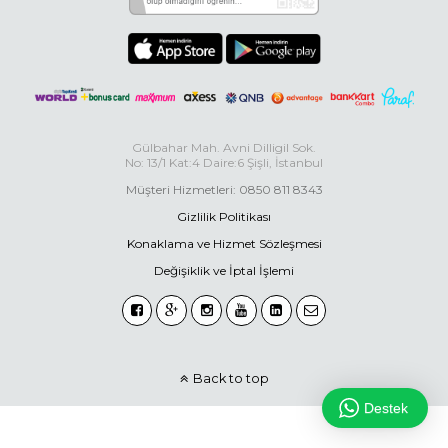
Gülbahar Mah. Avni Dilligil Sok.
No: 13/1 Kat:4 Daire:6 Şişli, İstanbul
Müşteri Hizmetleri: 0850 811 8343
Gizlilik Politikası
Konaklama ve Hizmet Sözleşmesi
Değişiklik ve İptal İşlemi
Back to top
Destek