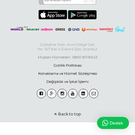
Gülbahar Mah. Avni Dilligil Sok.
No: 13/1 Kat:4 Daire:6 Şişli, İstanbul
Müşteri Hizmetleri: 0850 811 8343
Gizlilik Politikası
Konaklama ve Hizmet Sözleşmesi
Değişiklik ve İptal İşlemi
Back to top
Destek