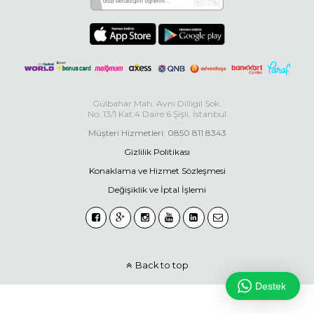
Gülbahar Mah. Avni Dilligil Sok.
No: 13/1 Kat:4 Daire:6 Şişli, İstanbul
Müşteri Hizmetleri: 0850 811 8343
Gizlilik Politikası
Konaklama ve Hizmet Sözleşmesi
Değişiklik ve İptal İşlemi
Back to top
Destek