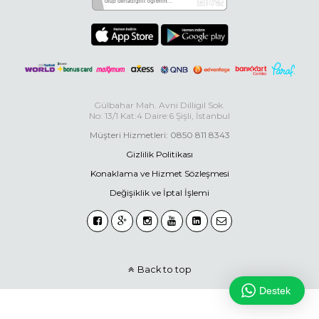
Gülbahar Mah. Avni Dilligil Sok.
No: 13/1 Kat:4 Daire:6 Şişli, İstanbul
Müşteri Hizmetleri: 0850 811 8343
Gizlilik Politikası
Konaklama ve Hizmet Sözleşmesi
Değişiklik ve İptal İşlemi
Back to top
Destek