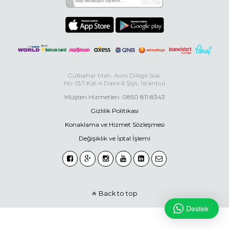
Gülbahar Mah. Avni Dilligil Sok.
No: 13/1 Kat:4 Daire:6 Şişli, İstanbul
Müşteri Hizmetleri: 0850 811 8343
Gizlilik Politikası
Konaklama ve Hizmet Sözleşmesi
Değişiklik ve İptal İşlemi
Back to top
Destek