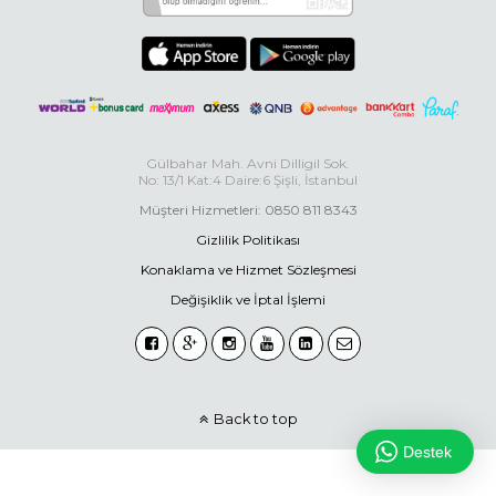
Gülbahar Mah. Avni Dilligil Sok.
No: 13/1 Kat:4 Daire:6 Şişli, İstanbul
Müşteri Hizmetleri: 0850 811 8343
Gizlilik Politikası
Konaklama ve Hizmet Sözleşmesi
Değişiklik ve İptal İşlemi
Back to top
Destek