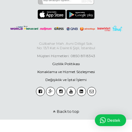
Gülbahar Mah. Avni Dilligil Sok.
No: 13/1 Kat:4 Daire:6 Şişli, İstanbul
Müşteri Hizmetleri: 0850 811 8343
Gizlilik Politikası
Konaklama ve Hizmet Sözleşmesi
Değişiklik ve İptal İşlemi
Back to top
Destek