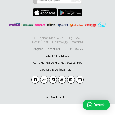
Gülbahar Mah. Avni Dilligil Sok.
No: 13/1 Kat:4 Daire:6 Şişli, İstanbul
Müşteri Hizmetleri: 0850 811 8343
Gizlilik Politikası
Konaklama ve Hizmet Sözleşmesi
Değişiklik ve İptal İşlemi
Back to top
Destek