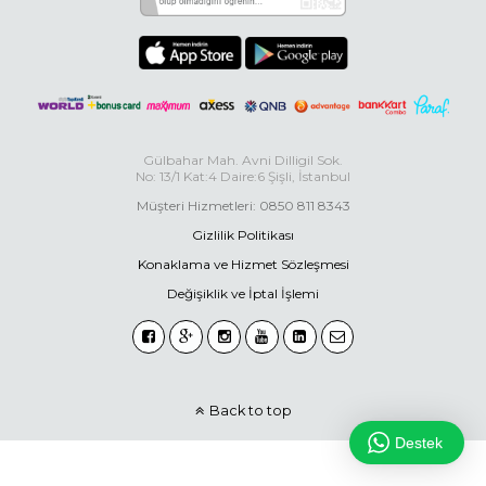
Gülbahar Mah. Avni Dilligil Sok.
No: 13/1 Kat:4 Daire:6 Şişli, İstanbul
Müşteri Hizmetleri: 0850 811 8343
Gizlilik Politikası
Konaklama ve Hizmet Sözleşmesi
Değişiklik ve İptal İşlemi
Back to top
Destek