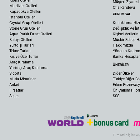
Kıbrıs Otelleri
Müşteri Ziyareti
Maldivler Otelleri
Ofis Randevu
Kapadokya Otelleri
KURUMSAL
İstanbul Otelleri
Crystal Grup Otelleri
Konaklama Hiz
Stone Grup Otelleri
Değişiklik Ve İpt
Aqua Parklı Fırsat Otelleri
Kişisel Verileri
Balayı Otelleri
Mücbir Sebep Ha
Yurtdışı Turları
Hakkımızda
Tekne Turları
Yönetim Kadro
Kişiye Özel Turlar
Banka Hesaplar
Araç Kiralama
ÖNERİLER
Yurtdışı Araç Kiralama
Sigorta
Diğer Ülkeler
Mutlu Misafirler
Türkiye Diğer Bö
Anket
Erken Rezervas
Fırsatlar
Ön Çalışma Fo
Sepet
SSS
Tüm otel bilgileri ve