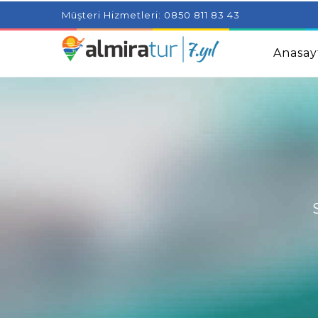
Project Milenial featuring news blogs and tutorials
Adjus
Müşteri Hizmetleri: 0850 811 83 43
Kids
Amazingly Simple Skin Care Tips For People With 
Anasay