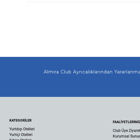
Almira Club Ayrıcalıklarından Yararlanmanız
KATEGORİLER
FAALİYETLERİMİ
Yurtdışı Otelleri
Club Üye Ziyaret
Yurtiçi Otelleri
Kurumsal Sun