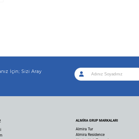
 İçin; Sizi Arayalım!
|
ALMİRA GRUP MARKALARI
Z
Almira Tur
i
Almira Residence
um