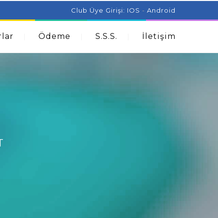
ist Can Help With Acne Problems
Aromatherapy And
Club Üye Girişi:
IOS
-
Android
lar
Ödeme
S.S.S.
İletişim
T