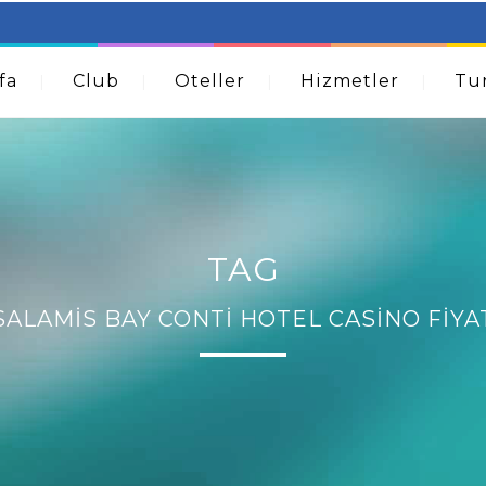
table Beds – Not Just For The Elderly!
How A Dermatolog
Acne
fa
Club
Oteller
Hizmetler
Tur
TAG
SALAMIS BAY CONTI HOTEL CASINO FIYA