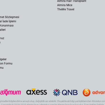
Almira Hair Transplant
Almira Mice
TheWe Travel
met Sözleşmesi
al İade İşlemi
n Korunması
lleri
muz
ı
lgeler
yon Formu
rmu
 görselleri bilgilendirme amaçlı olup, değişiklik arz edebilir. Oluşabilecek bilgi yanlışlıklarından Almiratur
Copyright © 2018-2025 Almira Grup | almiratur.com bir Almira Grup kuruluşudur. Tüm Hakları Saklıdır.