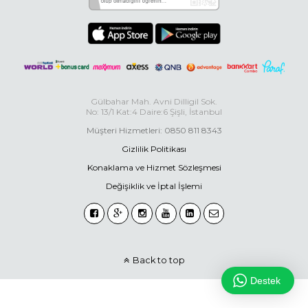
Gülbahar Mah. Avni Dilligil Sok.
No: 13/1 Kat:4 Daire:6 Şişli, İstanbul
Müşteri Hizmetleri: 0850 811 8343
Gizlilik Politikası
Konaklama ve Hizmet Sözleşmesi
Değişiklik ve İptal İşlemi
Back to top
Destek