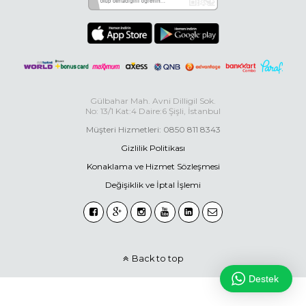
Gülbahar Mah. Avni Dilligil Sok.
No: 13/1 Kat:4 Daire:6 Şişli, İstanbul
Müşteri Hizmetleri: 0850 811 8343
Gizlilik Politikası
Konaklama ve Hizmet Sözleşmesi
Değişiklik ve İptal İşlemi
Back to top
Destek