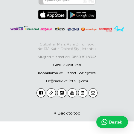
Gülbahar Mah. Avni Dilligil Sok.
No: 13/1 Kat:4 Daire:6 Şişli, İstanbul
Müşteri Hizmetleri: 0850 811 8343
Gizlilik Politikası
Konaklama ve Hizmet Sözleşmesi
Değişiklik ve İptal İşlemi
Back to top
Destek