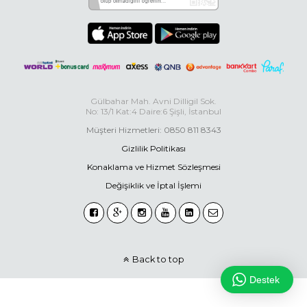
Gülbahar Mah. Avni Dilligil Sok.
No: 13/1 Kat:4 Daire:6 Şişli, İstanbul
Müşteri Hizmetleri: 0850 811 8343
Gizlilik Politikası
Konaklama ve Hizmet Sözleşmesi
Değişiklik ve İptal İşlemi
Back to top
Destek