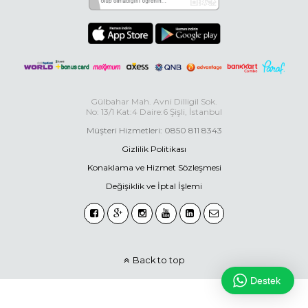
Gülbahar Mah. Avni Dilligil Sok.
No: 13/1 Kat:4 Daire:6 Şişli, İstanbul
Müşteri Hizmetleri: 0850 811 8343
Gizlilik Politikası
Konaklama ve Hizmet Sözleşmesi
Değişiklik ve İptal İşlemi
Back to top
Destek