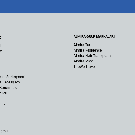
ALMİRA GRUP MARKALARI
Z
Almira Tur
i
Almira Residence
um
Almira Hair Transplant
Almira Mice
TheWe Travel
met Sözleşmesi
al İade İşlemi
n Korunması
lleri
muz
ı
lgeler