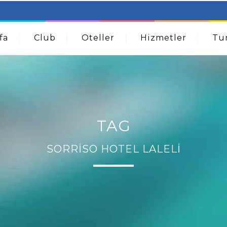
table Beds – Not Just For The Elderly!
How A Dermatolog
Acne
fa
Club
Oteller
Hizmetler
Tur
TAG
SORRISO HOTEL LALELI