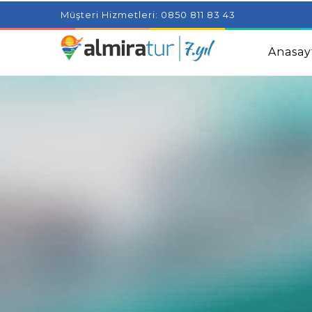
Project Milenial featuring news blogs and tutorials
Adjus
Müşteri Hizmetleri: 0850 811 83 43
Kids
Amazingly Simple Skin Care Tips For People With 
Anasay