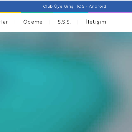
ist Can Help With Acne Problems
Aromatherapy And
Club Üye Girişi:
IOS
-
Android
lar
Ödeme
S.S.S.
İletişim