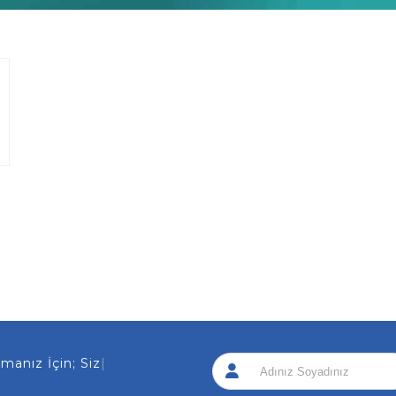
nız İçin; Sizi Ara
|