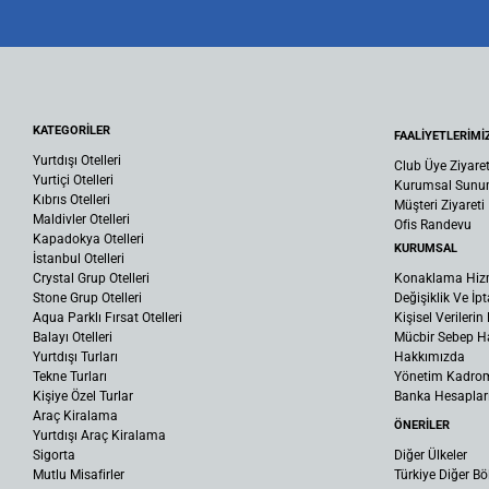
KATEGORİLER
FAALİYETLERİMİ
Yurtdışı Otelleri
Club Üye Ziyaret
Yurtiçi Otelleri
Kurumsal Sun
Kıbrıs Otelleri
Müşteri Ziyareti
Maldivler Otelleri
Ofis Randevu
Kapadokya Otelleri
KURUMSAL
İstanbul Otelleri
Crystal Grup Otelleri
Konaklama Hiz
Stone Grup Otelleri
Değişiklik Ve İpt
Aqua Parklı Fırsat Otelleri
Kişisel Verileri
Balayı Otelleri
Mücbir Sebep Ha
Yurtdışı Turları
Hakkımızda
Tekne Turları
Yönetim Kadro
Kişiye Özel Turlar
Banka Hesaplar
Araç Kiralama
ÖNERİLER
Yurtdışı Araç Kiralama
Sigorta
Diğer Ülkeler
Mutlu Misafirler
Türkiye Diğer Bö