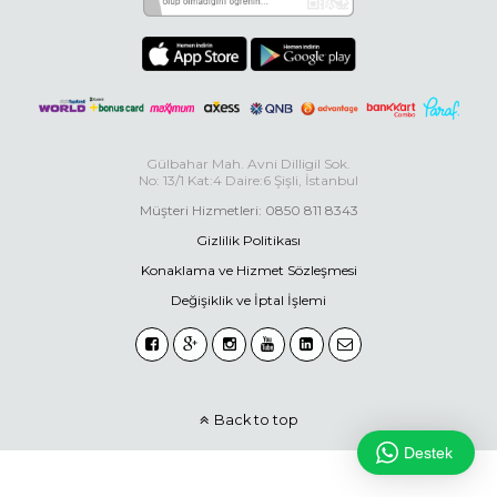
Gülbahar Mah. Avni Dilligil Sok.
No: 13/1 Kat:4 Daire:6 Şişli, İstanbul
Müşteri Hizmetleri: 0850 811 8343
Gizlilik Politikası
Konaklama ve Hizmet Sözleşmesi
Değişiklik ve İptal İşlemi
Back to top
Destek