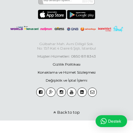
Gülbahar Mah. Avni Dilligil Sok.
No: 13/1 Kat:4 Daire:6 Şişli, İstanbul
Müşteri Hizmetleri: 0850 811 8343
Gizlilik Politikası
Konaklama ve Hizmet Sözleşmesi
Değişiklik ve İptal İşlemi
Back to top
Destek