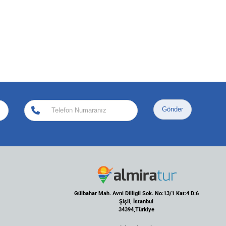
Gönder
Gülbahar Mah. Avni Dilligil Sok. No:13/1 Kat:4 D:6
Şişli, İstanbul
34394,Türkiye