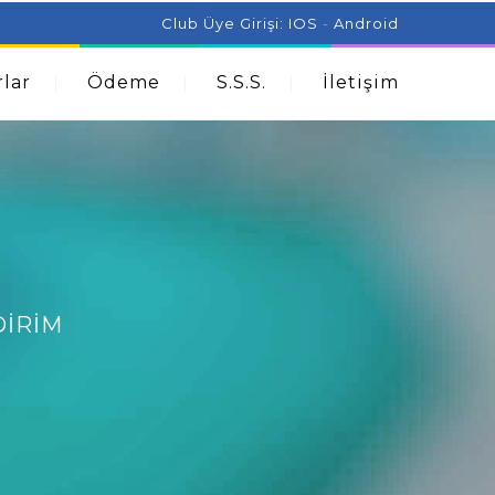
ist Can Help With Acne Problems
Aromatherapy And
Club Üye Girişi:
IOS
-
Android
lar
Ödeme
S.S.S.
İletişim
DIRIM