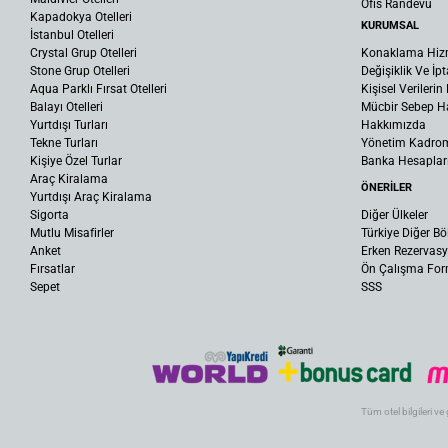
Ofis Randevu
Kapadokya Otelleri
KURUMSAL
İstanbul Otelleri
Crystal Grup Otelleri
Konaklama Hiz
Stone Grup Otelleri
Değişiklik Ve İpt
Aqua Parklı Fırsat Otelleri
Kişisel Verileri
Balayı Otelleri
Mücbir Sebep Ha
Yurtdışı Turları
Hakkımızda
Tekne Turları
Yönetim Kadro
Kişiye Özel Turlar
Banka Hesaplar
Araç Kiralama
ÖNERİLER
Yurtdışı Araç Kiralama
Sigorta
Diğer Ülkeler
Mutlu Misafirler
Türkiye Diğer Bö
Anket
Erken Rezervas
Fırsatlar
Ön Çalışma Fo
Sepet
SSS
Tüm otel bilgileri ve