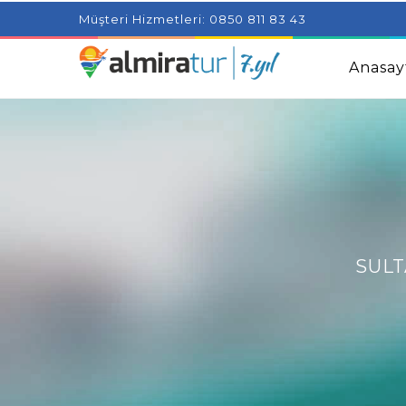
Project Milenial featuring news blogs and tutorials
Adjus
Müşteri Hizmetleri: 0850 811 83 43
Kids
Amazingly Simple Skin Care Tips For People With 
Anasay
SULT