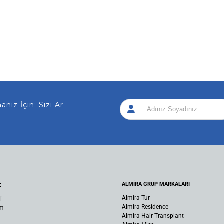
z İçin; Sizi Arayalı
|
ALMİRA GRUP MARKALARI
Z
Almira Tur
i
Almira Residence
um
Almira Hair Transplant