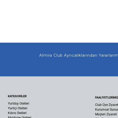
Almira Club Ayrıcalıklarından Yararlanmanı
KATEGORİLER
FAALİYETLERİMİ
Yurtdışı Otelleri
Club Üye Ziyaret
Yurtiçi Otelleri
Kurumsal Sun
Kıbrıs Otelleri
Müşteri Ziyareti
Maldivler Otelleri