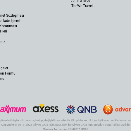
Almira Mice
TheWe Travel
met Sözleşmesi
al İade İşlemi
n Korunması
lleri
muz
ı
lgeler
yon Formu
rmu
 görselleri bilgilendirme amaçlı olup, değişiklik arz edebilir. Oluşabilecek bilgi yanlışlıklarından Almiratur
Copyright © 2018-2025 Almira Grup | almiratur.com bir Almira Grup kuruluşudur. Tüm Hakları Saklıdır.
Müşteri Temsilcisi 0850 811 8343