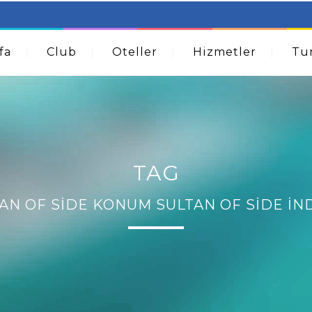
table Beds – Not Just For The Elderly!
How A Dermatolog
Acne
fa
Club
Oteller
Hizmetler
Tur
TAG
AN OF SIDE KONUM SULTAN OF SIDE İN