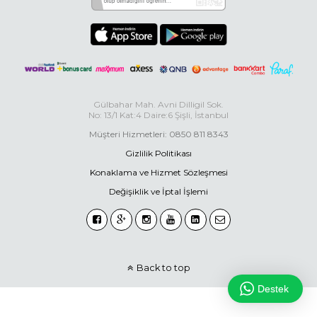
Gülbahar Mah. Avni Dilligil Sok.
No: 13/1 Kat:4 Daire:6 Şişli, İstanbul
Müşteri Hizmetleri: 0850 811 8343
Gizlilik Politikası
Konaklama ve Hizmet Sözleşmesi
Değişiklik ve İptal İşlemi
Back to top
Destek