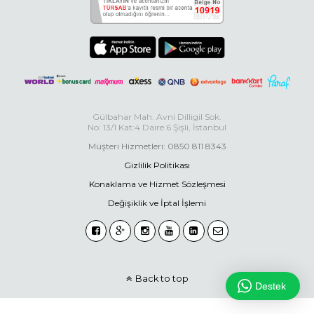
Gülbahar Mah. Avni Dilligil Sok.
No: 13/1 Kat:4 Daire:6 Şişli, İstanbul
Müşteri Hizmetleri: 0850 811 8343
Gizlilik Politikası
Konaklama ve Hizmet Sözleşmesi
Değişiklik ve İptal İşlemi
Back to top
Destek