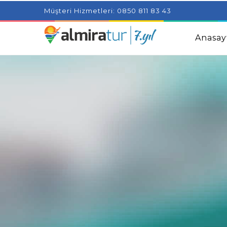
Project Milenial featuring news blogs and tutorials
Adjus
Müşteri Hizmetleri: 0850 811 83 43
Kids
Amazingly Simple Skin Care Tips For People With 
Anasay