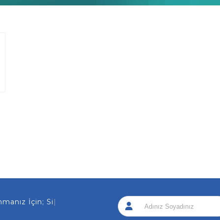
nız İçin; Sizi Ar
|