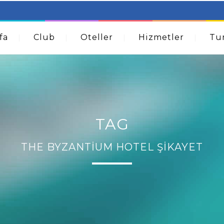
table Beds – Not Just For The Elderly!
How A Dermatolog
Acne
fa
Club
Oteller
Hizmetler
Tur
TAG
THE BYZANTIUM HOTEL ŞIKAYET