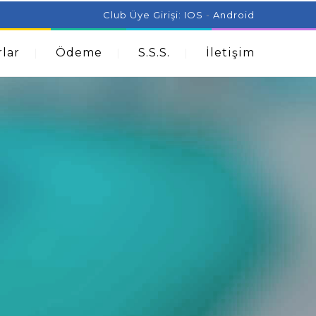
ist Can Help With Acne Problems
Aromatherapy And
Club Üye Girişi:
IOS
-
Android
lar
Ödeme
S.S.S.
İletişim