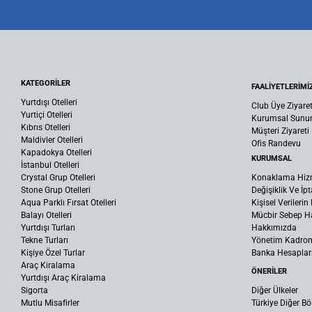
KATEGORİLER
FAALİYETLERİMİ
Yurtdışı Otelleri
Club Üye Ziyaret
Yurtiçi Otelleri
Kurumsal Sun
Kıbrıs Otelleri
Müşteri Ziyareti
Maldivler Otelleri
Ofis Randevu
Kapadokya Otelleri
KURUMSAL
İstanbul Otelleri
Crystal Grup Otelleri
Konaklama Hiz
Stone Grup Otelleri
Değişiklik Ve İpt
Aqua Parklı Fırsat Otelleri
Kişisel Verileri
Balayı Otelleri
Mücbir Sebep Ha
Yurtdışı Turları
Hakkımızda
Tekne Turları
Yönetim Kadro
Kişiye Özel Turlar
Banka Hesaplar
Araç Kiralama
ÖNERİLER
Yurtdışı Araç Kiralama
Sigorta
Diğer Ülkeler
Mutlu Misafirler
Türkiye Diğer Bö