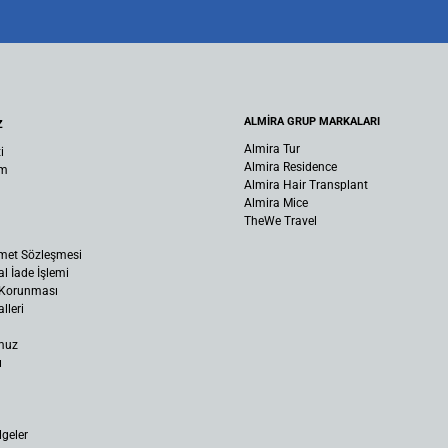
ALMİRA GRUP MARKALARI
Z
Almira Tur
i
Almira Residence
um
Almira Hair Transplant
Almira Mice
TheWe Travel
met Sözleşmesi
al İade İşlemi
n Korunması
lleri
muz
ı
lgeler