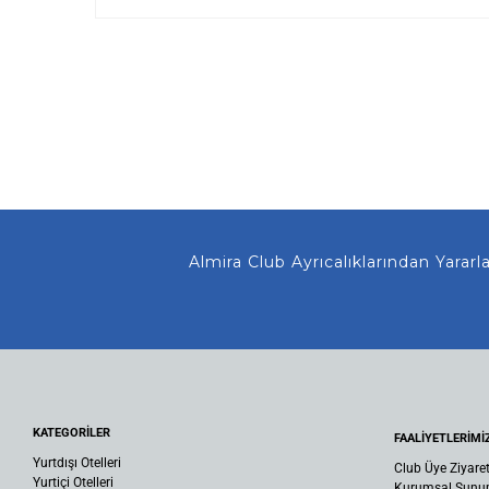
Almira Club Ayrıcalıklarından Yararlanm
KATEGORİLER
FAALİYETLERİMİ
Yurtdışı Otelleri
Club Üye Ziyaret
Yurtiçi Otelleri
Kurumsal Sun