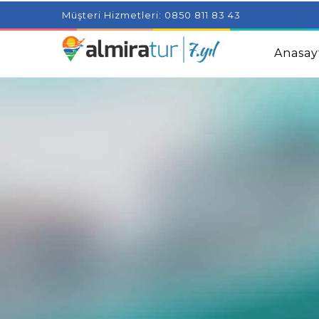
Project Milenial featuring news blogs and tutorials
Adjus
Müşteri Hizmetleri: 0850 811 83 43
Kids
Amazingly Simple Skin Care Tips For People With 
Anasay