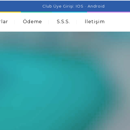
ist Can Help With Acne Problems
Aromatherapy And
Club Üye Girişi:
IOS
-
Android
lar
Ödeme
S.S.S.
İletişim