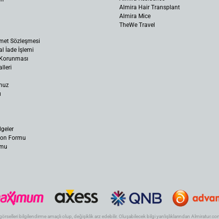
Almira Hair Transplant
Almira Mice
TheWe Travel
met Sözleşmesi
al İade İşlemi
n Korunması
lleri
muz
ı
lgeler
yon Formu
rmu
 görselleri bilgilendirme amaçlı olup, değişiklik arz edebilir. Oluşabilecek bilgi yanlışlıklarından Almiratur