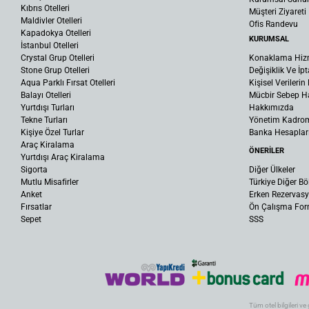
Kıbrıs Otelleri
Müşteri Ziyareti
Maldivler Otelleri
Ofis Randevu
Kapadokya Otelleri
KURUMSAL
İstanbul Otelleri
Crystal Grup Otelleri
Konaklama Hiz
Stone Grup Otelleri
Değişiklik Ve İpt
Aqua Parklı Fırsat Otelleri
Kişisel Verileri
Balayı Otelleri
Mücbir Sebep Ha
Yurtdışı Turları
Hakkımızda
Tekne Turları
Yönetim Kadro
Kişiye Özel Turlar
Banka Hesaplar
Araç Kiralama
ÖNERİLER
Yurtdışı Araç Kiralama
Sigorta
Diğer Ülkeler
Mutlu Misafirler
Türkiye Diğer Bö
Anket
Erken Rezervas
Fırsatlar
Ön Çalışma Fo
Sepet
SSS
Tüm otel bilgileri ve