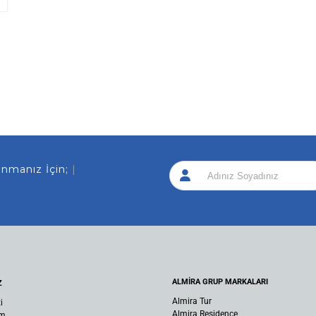
anız İçin; Sizi A
|
ALMİRA GRUP MARKALARI
Z
Almira Tur
i
Almira Residence
um