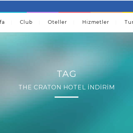
table Beds – Not Just For The Elderly!
How A Dermatolog
Acne
fa
Club
Oteller
Hizmetler
Tur
TAG
THE CRATON HOTEL İNDIRIM