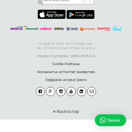
Gülbahar Mah. Avni Dilligil Sok.
No: 13/1 Kat:4 Daire:6 Şişli, İstanbul
Müşteri Hizmetleri: 0850 811 8343
Gizlilik Politikası
Konaklama ve Hizmet Sözleşmesi
Değişiklik ve İptal İşlemi
Back to top
Destek