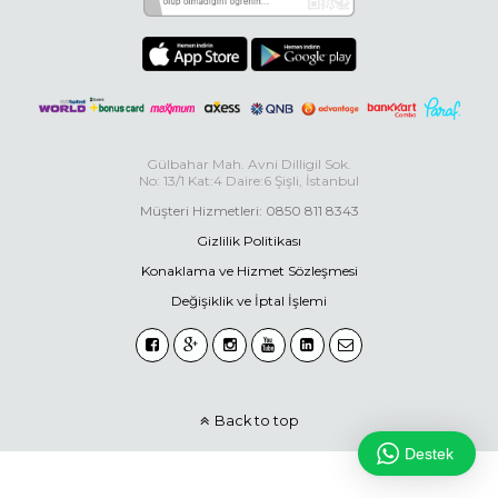
Gülbahar Mah. Avni Dilligil Sok.
No: 13/1 Kat:4 Daire:6 Şişli, İstanbul
Müşteri Hizmetleri: 0850 811 8343
Gizlilik Politikası
Konaklama ve Hizmet Sözleşmesi
Değişiklik ve İptal İşlemi
Back to top
Destek