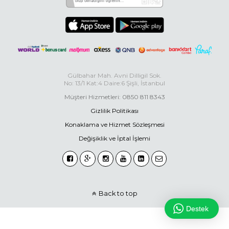
Gülbahar Mah. Avni Dilligil Sok.
No: 13/1 Kat:4 Daire:6 Şişli, İstanbul
Müşteri Hizmetleri: 0850 811 8343
Gizlilik Politikası
Konaklama ve Hizmet Sözleşmesi
Değişiklik ve İptal İşlemi
Back to top
Destek