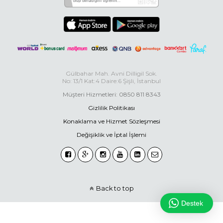
Gülbahar Mah. Avni Dilligil Sok.
No: 13/1 Kat:4 Daire:6 Şişli, İstanbul
Müşteri Hizmetleri: 0850 811 8343
Gizlilik Politikası
Konaklama ve Hizmet Sözleşmesi
Değişiklik ve İptal İşlemi
Back to top
Destek