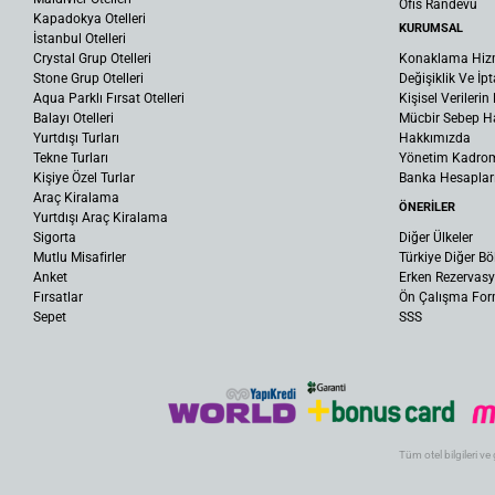
Ofis Randevu
Kapadokya Otelleri
KURUMSAL
İstanbul Otelleri
Crystal Grup Otelleri
Konaklama Hiz
Stone Grup Otelleri
Değişiklik Ve İpt
Aqua Parklı Fırsat Otelleri
Kişisel Verileri
Balayı Otelleri
Mücbir Sebep Ha
Yurtdışı Turları
Hakkımızda
Tekne Turları
Yönetim Kadro
Kişiye Özel Turlar
Banka Hesaplar
Araç Kiralama
ÖNERİLER
Yurtdışı Araç Kiralama
Sigorta
Diğer Ülkeler
Mutlu Misafirler
Türkiye Diğer Bö
Anket
Erken Rezervas
Fırsatlar
Ön Çalışma Fo
Sepet
SSS
Tüm otel bilgileri ve