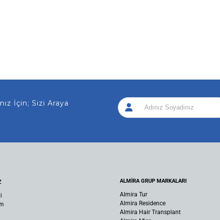
 İçin; Sizi Arayalım!
|
ALMİRA GRUP MARKALARI
Z
Almira Tur
i
Almira Residence
um
Almira Hair Transplant