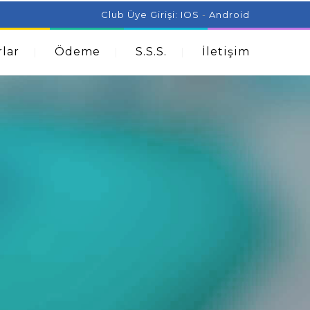
ist Can Help With Acne Problems
Aromatherapy And
Club Üye Girişi:
IOS
-
Android
lar
Ödeme
S.S.S.
İletişim