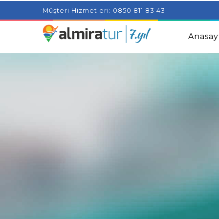
Project Milenial featuring news blogs and tutorials
Adjus
Müşteri Hizmetleri: 0850 811 83 43
Kids
Amazingly Simple Skin Care Tips For People With 
Anasay