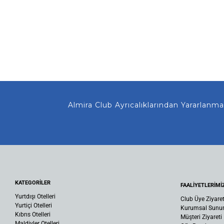
Almira Club Ayrıcalıklarından Yararlanmanız
KATEGORİLER
FAALİYETLERİMİ
Yurtdışı Otelleri
Club Üye Ziyaret
Yurtiçi Otelleri
Kurumsal Sun
Kıbrıs Otelleri
Müşteri Ziyareti
Maldivler Otelleri