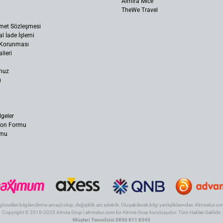
Almira Mice
TheWe Travel
met Sözleşmesi
al İade İşlemi
n Korunması
lleri
muz
ı
lgeler
yon Formu
rmu
 görselleri bilgilendirme amaçlı olup, değişiklik arz edebilir. Oluşabilecek bilgi yanlışlıklarından Almiratur
Copyright © 2018-2025 Almira Grup | almiratur.com bir Almira Grup kuruluşudur. Tüm Hakları Saklıdır.
Müşteri Temsilcisi 0850 811 8343