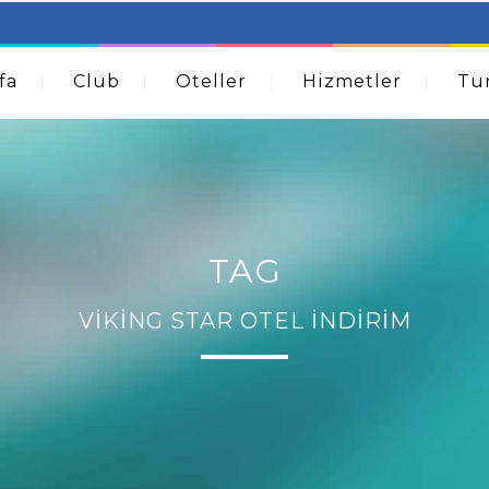
table Beds – Not Just For The Elderly!
How A Dermatolog
Acne
fa
Club
Oteller
Hizmetler
Tur
TAG
VIKING STAR OTEL İNDIRIM