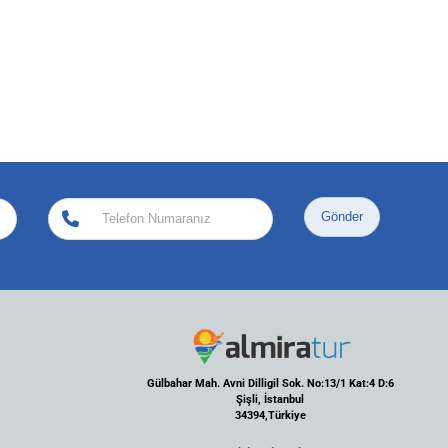
Gönder
Gülbahar Mah. Avni Dilligil Sok. No:13/1 Kat:4 D:6
Şişli, İstanbul
34394,Türkiye