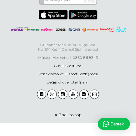
Gülbahar Mah. Avni Dilligil Sok.
No: 13/1 Kat:4 Daire:6 Şişli, İstanbul
Müşteri Hizmetleri: 0850 811 8343
Gizlilik Politikası
Konaklama ve Hizmet Sözleşmesi
Değişiklik ve İptal İşlemi
Back to top
Destek