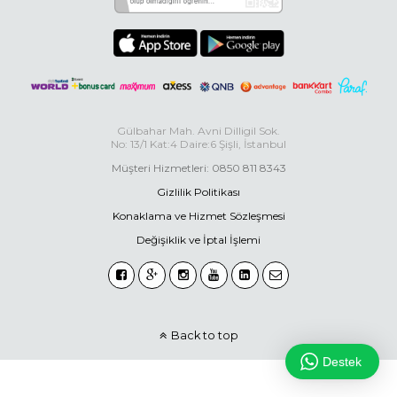
Gülbahar Mah. Avni Dilligil Sok.
No: 13/1 Kat:4 Daire:6 Şişli, İstanbul
Müşteri Hizmetleri: 0850 811 8343
Gizlilik Politikası
Konaklama ve Hizmet Sözleşmesi
Değişiklik ve İptal İşlemi
Back to top
Destek