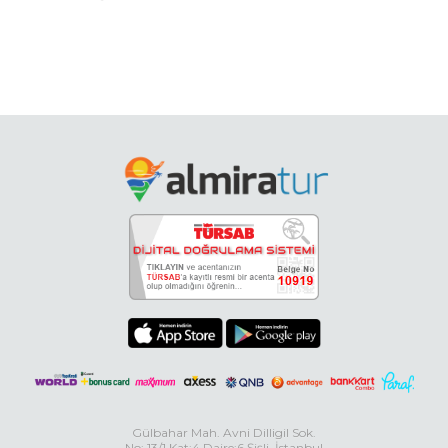
Gülbahar Mah. Avni Dilligil Sok.
No: 13/1 Kat:4 Daire:6 Şişli, İstanbul