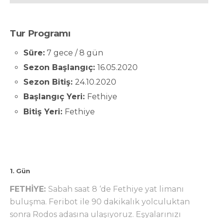
Tur Programı
Süre:
7 gece / 8 gün
Sezon Başlangıç:
16.05.2020
Sezon Bitiş:
24.10.2020
Başlangıç Yeri:
Fethiye
Bitiş Yeri:
Fethiye
1. Gün
FETHİYE:
Sabah saat 8 ‘de Fethiye yat limanı
buluşma. Feribot ile 90 dakikalık yolculuktan
sonra Rodos adasına ulaşıyoruz. Eşyalarınızı