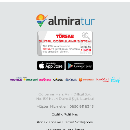
Gülbahar Mah. Avni Dilligil Sok.
No: 13/1 Kat:4 Daire:6 Şişli, İstanbul
Müşteri Hizmetleri: 0850 811 8343
Gizlilik Politikası
Konaklama ve Hizmet Sözleşmesi
Değişiklik ve İptal İşlemi