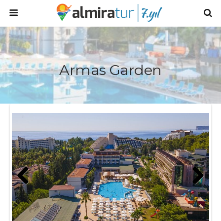
Armas Garden
Prev
Next
ious