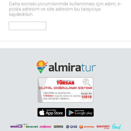
Daha sonraki yorumlarımda kullanılması için adım, e-
posta adresim ve site adresim bu tarayıcıya
kaydedilsin.