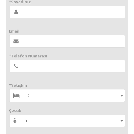
*Soyadınız
Email
*Telefon Numarası
*Yetişkin
2
Çocuk
0