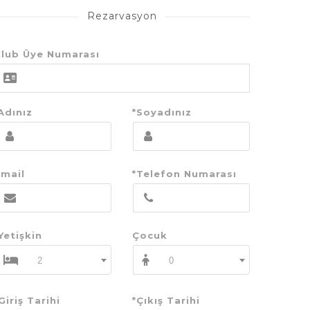
Rezarvasyon
lub Üye Numarası
Adınız
*Soyadınız
mail
*Telefon Numarası
Yetişkin
Çocuk
2
0
Giriş Tarihi
*Çıkış Tarihi