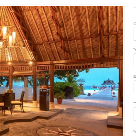
C
*
E
*
*