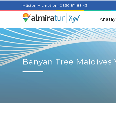
Project Milenial featuring news blogs and tutorials
Adjus
Müşteri Hizmetleri: 0850 811 83 43
Kids
Amazingly Simple Skin Care Tips For People With 
Anasay
Banyan Tree Maldives 