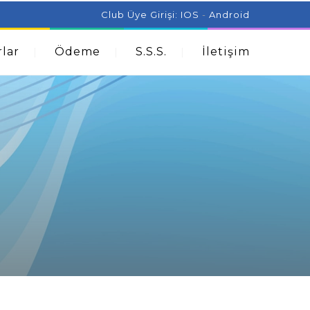
ist Can Help With Acne Problems
Aromatherapy And
Club Üye Girişi:
IOS
-
Android
lar
Ödeme
S.S.S.
İletişim