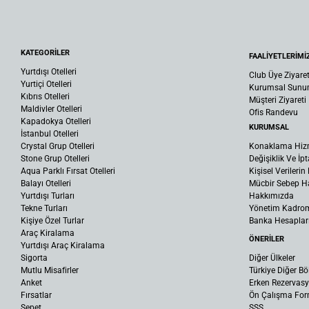
KATEGORİLER
FAALİYETLERİMİ
Yurtdışı Otelleri
Club Üye Ziyaret
Yurtiçi Otelleri
Kurumsal Sun
Kıbrıs Otelleri
Müşteri Ziyareti
Maldivler Otelleri
Ofis Randevu
Kapadokya Otelleri
KURUMSAL
İstanbul Otelleri
Crystal Grup Otelleri
Konaklama Hiz
Stone Grup Otelleri
Değişiklik Ve İpt
Aqua Parklı Fırsat Otelleri
Kişisel Verileri
Balayı Otelleri
Mücbir Sebep Ha
Yurtdışı Turları
Hakkımızda
Tekne Turları
Yönetim Kadro
Kişiye Özel Turlar
Banka Hesaplar
Araç Kiralama
ÖNERİLER
Yurtdışı Araç Kiralama
Sigorta
Diğer Ülkeler
Mutlu Misafirler
Türkiye Diğer Bö
Anket
Erken Rezervas
Fırsatlar
Ön Çalışma Fo
Sepet
SSS