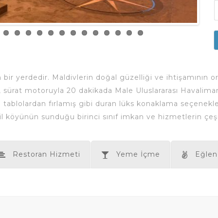
 yerdedir. Maldivlerin doğal güzelliği ve ihtişamının orta
, sürat motoruyla 20 dakikada Male Uluslararası Havalima
 adeta tablolardan fırlamış gibi duran lüks konaklama seçe
öyünün sunduğu birinci sınıf imkan ve hizmetlerin çeşitli
Restoran Hizmeti
Yeme İçme
Eğlen