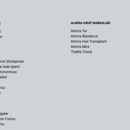
ALMİRA GRUP MARKALARI
Z
Almira Tur
i
Almira Residence
um
Almira Hair Transplant
Almira Mice
TheWe Travel
met Sözleşmesi
al İade İşlemi
n Korunması
lleri
muz
ı
lgeler
yon Formu
rmu