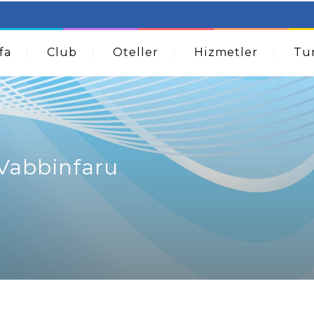
table Beds – Not Just For The Elderly!
How A Dermatolog
Acne
fa
Club
Oteller
Hizmetler
Tur
Vabbinfaru