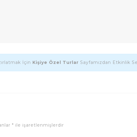
ırlatmak İçin
Kişiye Özel Turlar
Sayfamızdan Etkinlik Seç
lanlar
*
ile işaretlenmişlerdir