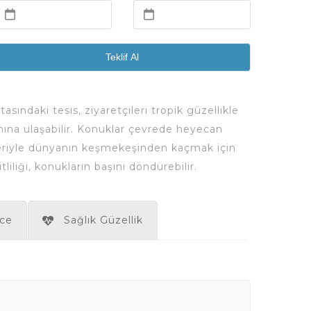
Teklif Al
sındaki tesis, ziyaretçileri tropik güzellikle
nına ulaşabilir. Konuklar çevrede heyecan
nekleriyle dünyanın keşmekeşinden kaçmak için
liği, konukların başını döndürebilir.
ce
Sağlık Güzellik