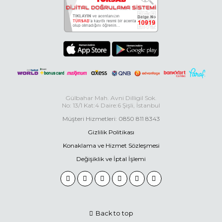
Gülbahar Mah. Avni Dilligil Sok.
No: 13/1 Kat:4 Daire:6 Şişli, İstanbul
Müşteri Hizmetleri: 0850 811 8343
Gizlilik Politikası
Konaklama ve Hizmet Sözleşmesi
Değişiklik ve İptal İşlemi
Back to top